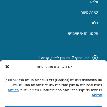
עלינו
יצירת קשר
בלוג
תקנון ותנאי שימוש
ברשבסקי 7, ראשון לציון, קומה 1
אנו מעריכים את פרטיותך
03-951-15-14
אנו משתמשים בעוגיות (Cookies) כדי לשפר את חוויית הגלישה שלך,
marketing@b-tech.co.il
להציג פרסומות או תוכן מותאמים אישית ולנתח את התנועה שלנו.
בלחיצה על "קבל הכל", אתה מסכים לשימוש שלנו בעוגיות.
מדיניות
פרטיות
משרדים ומכירות: א’ עד ה’ 9:00-17:00