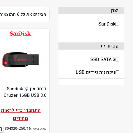
יצרן
מציגים את כל ⁦6⁩ התוצאות
SanDisk
קטגוריית
SSD SATA 3
זיכרונות ניידים USB
דיסק און קי Sandisk
Cruzer 16GB USB 3.0
התחברו כדי לראות
מחירים
מקט ביטק:
304320-Z50/16