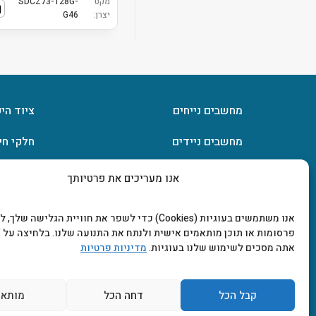
מקט
SDCZ73-128G-
יצרן:
G46
מחשבים נייחים
ציוד הי
מחשבים ניידים
חלקי חי
חומרה
אחסון מ
אנו מעריכים את פרטיותך
מסכים וטלוויזיות
תוכנות
אנו משתמשים בעוגיות (Cookies) כדי לשפר את חוויית הגלישה שלך
פרסומות או תוכן מותאמים אישית ולנתח את התנועה שלנו. בלחיצה על "
אתה מסכים לשימוש שלנו בעוגיות.
מדיניות פרטיות
קבל הכל
דחה הכל
מותאם