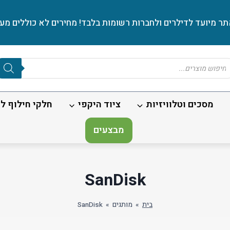
ר מיועד לדילרים ולחברות רשומות בלבד! מחירים לא כוללים מע׳
Produc
sear
מסכים וטלוויזיות
ציוד היקפי
חלקי חילוף לנ
מבצעים
SanDisk
בית
»
מותגים
»
SanDisk