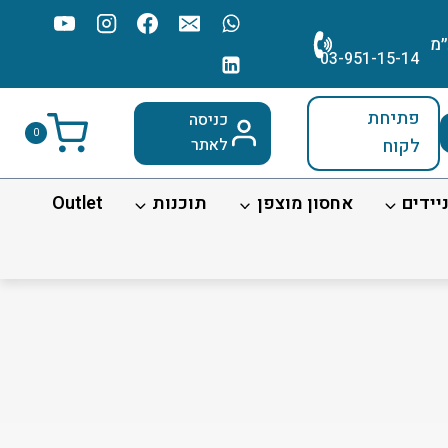
׳מ
03-951-15-14
פתיחת
כניסה
0
לקוח
לאתר
יידים
אחסון מוצפן
תוכנות
Outlet