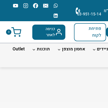
׳מ
03-951-15-14
פתיחת
כניסה
0
לקוח
לאתר
יידים
אחסון מוצפן
תוכנות
Outlet