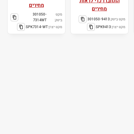
התחברו כדי לראות
מחירים
מחירים
מקט
301050-
מקט ביטק:
301050-9413
ביטק:
7314WT
מקט יצרן:
SPK9413
מקט יצרן:
SPK7314-WT