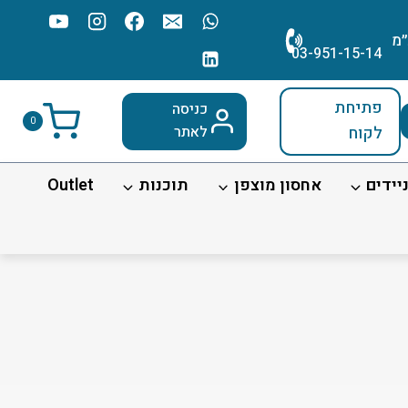
׳מ
03-951-15-14
פתיחת
כניסה
0
לקוח
לאתר
יידים
אחסון מוצפן
תוכנות
Outlet