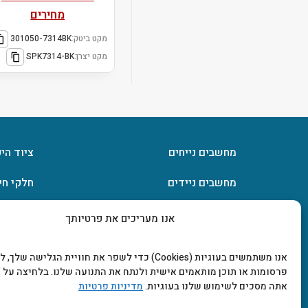
מחירים
מקט ביטק:
301050-7314BK
מקט יצרן:
SPK7314-BK
מחשבים נייחים
ציוד הי
מחשבים ניידים
חלקי חי
חומרה
אחסון מ
אנו מעריכים את פרטיותך
מסכים וטלוויזיות
תוכנות
אנו משתמשים בעוגיות (Cookies) כדי לשפר את חוויית הגלישה שלך
פרסומות או תוכן מותאמים אישית ולנתח את התנועה שלנו. בלחיצה על "
אתה מסכים לשימוש שלנו בעוגיות.
מדיניות פרטיות