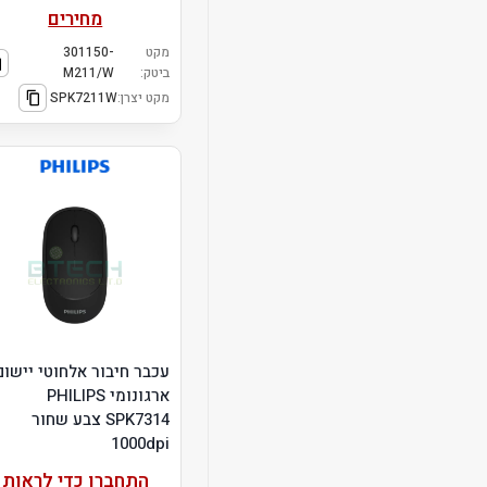
מחירים
מקט
301150-
ביטק:
M211/W
מקט יצרן:
SPK7211W
עכבר חיבור אלחוטי יישום
ארגונומי PHILIPS
SPK7314 צבע שחור
1000dpi
התחברו כדי לראות