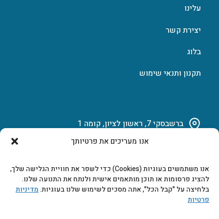
עלינו
יצירת קשר
בלוג
תקנון ותנאי שימוש
ברשבסקי 7, ראשון לציון, קומה 1
אנו מעריכים את פרטיותך
03-951-15-14
אנו משתמשים בעוגיות (Cookies) כדי לשפר את חוויית הגלישה שלך,
marketing@b-tech.co.il
להציג פרסומות או תוכן מותאמים אישית ולנתח את התנועה שלנו.
בלחיצה על "קבל הכל", אתה מסכים לשימוש שלנו בעוגיות.
מדיניות
פרטיות
משרדים ומכירות: א’ עד ה’ 9:00-17:00