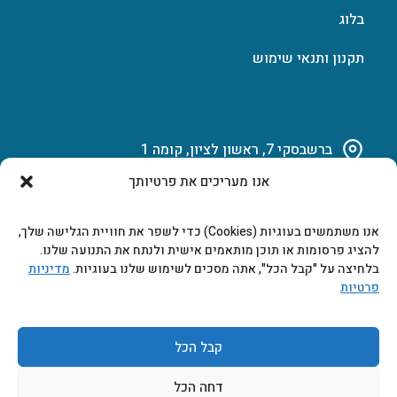
בלוג
תקנון ותנאי שימוש
ברשבסקי 7, ראשון לציון, קומה 1
אנו מעריכים את פרטיותך
03-951-15-14
אנו משתמשים בעוגיות (Cookies) כדי לשפר את חוויית הגלישה שלך,
marketing@b-tech.co.il
להציג פרסומות או תוכן מותאמים אישית ולנתח את התנועה שלנו.
בלחיצה על "קבל הכל", אתה מסכים לשימוש שלנו בעוגיות.
מדיניות
פרטיות
משרדים ומכירות: א’ עד ה’ 9:00-17:00
קבל הכל
דחה הכל