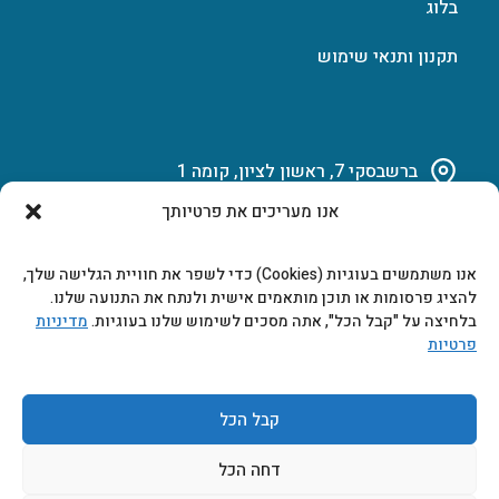
בלוג
תקנון ותנאי שימוש
ברשבסקי 7, ראשון לציון, קומה 1
אנו מעריכים את פרטיותך
03-951-15-14
אנו משתמשים בעוגיות (Cookies) כדי לשפר את חוויית הגלישה שלך,
marketing@b-tech.co.il
להציג פרסומות או תוכן מותאמים אישית ולנתח את התנועה שלנו.
בלחיצה על "קבל הכל", אתה מסכים לשימוש שלנו בעוגיות.
מדיניות
פרטיות
משרדים ומכירות: א’ עד ה’ 9:00-17:00
קבל הכל
דחה הכל