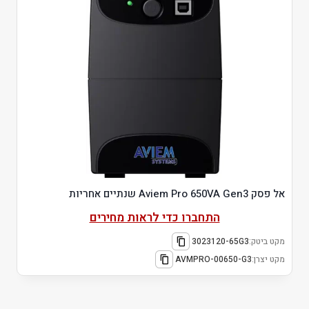
אל פסק Aviem Pro 650VA Gen3 שנתיים אחריות
התחברו כדי לראות מחירים
מקט ביטק:
3023120-65G3
מקט יצרן:
AVMPRO-00650-G3