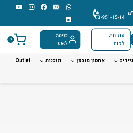
׳מ
03-951-15-14
פתיחת
כניסה
0
לקוח
לאתר
יידים
אחסון מוצפן
תוכנות
Outlet