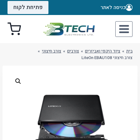
Ski
פתיחת לקוח
כניסה לאתר
t
conten
בית
»
ציוד היקפי ואביזרים
»
צורבים
»
צורב חיצוני
»
צורב חיצוני LiteOn EBAU108