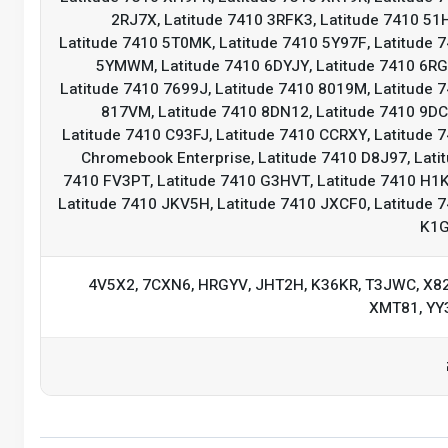
2RJ7X, Latitude 7410 3RFK3, Latitude 7410 51
Latitude 7410 5T0MK, Latitude 7410 5Y97F, Latitude 
5YMWM, Latitude 7410 6DYJY, Latitude 7410 6R
Latitude 7410 7699J, Latitude 7410 8019M, Latitude 
817VM, Latitude 7410 8DN12, Latitude 7410 9D
Latitude 7410 C93FJ, Latitude 7410 CCRXY, Latitude 
Chromebook Enterprise, Latitude 7410 D8J97, Lati
7410 FV3PT, Latitude 7410 G3HVT, Latitude 7410 H1
Latitude 7410 JKV5H, Latitude 7410 JXCF0, Latitude 
K1
4V5X2, 7CXN6, HRGYV, JHT2H, K36KR, T3JWC, X8
XMT81, YY