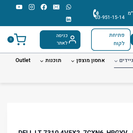
׳מ
03-951-15-14
פתיחת
כניסה
0
לקוח
לאתר
יידים
אחסון מוצפן
תוכנות
Outlet
נימית DELL LT 7310 4V5X2, 7CXN6, HRGYV, JHT2H