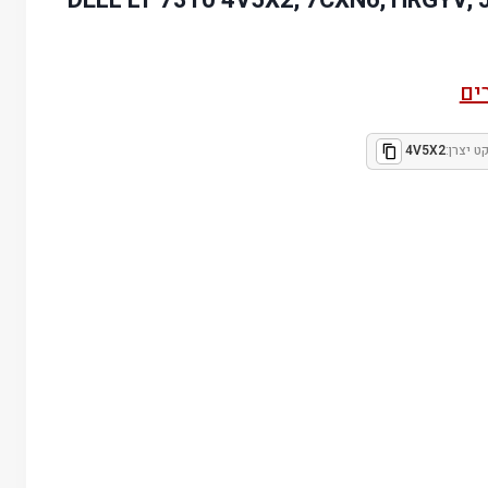
ים
ט יצרן:
4V5X2