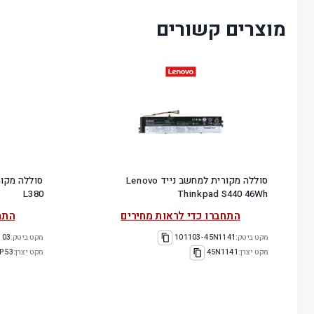
מוצרים קשורים
סוללה מקורית למחשב נייד Lenovo
L380
Thinkpad S440 46Wh
התחברו כדי לראות מחירים
התח
מקט ביטק:
101103-45N1141
מקט ביטק:
17L3P53
מקט יצרן:
45N1141
מקט יצרן:
P53