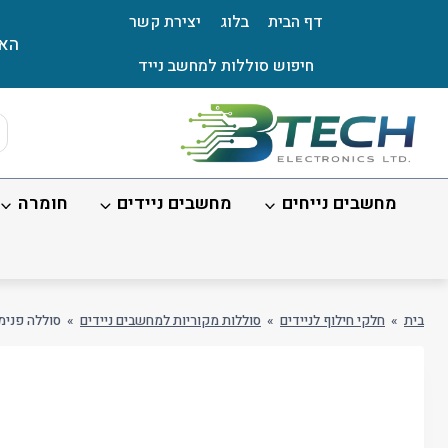
Ski
דף הבית
בלוג
יצירת קשר
t
האת
conten
חיפוש סוללות למחשב נייד
ts
ch
מחשבים נייחים
מחשבים ניידים
חומרה
בית
»
חלקי חילוף לניידים
»
סוללות מקוריות למחשבים ניידים
»
סוללה פנימית 4V5X2, 7CXN6, HRGYV, JHT2H 52Wh