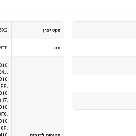
5X2
מקט יצרן
חדש,
מצב
7310
X4J,
7310
8PP,
7310
 I7,
7310
0F8,
7310
18P,
7410
תאימות לדגמים