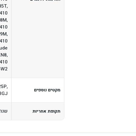
H5T,
7410
G8M,
7410
C9M,
7410
tude
KN8,
7410
GW2
25P,
מקטים נוספים
3GJ
שנה
תקופת אחריות