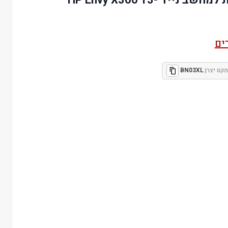
ים
מקט יצרן:
BN03XL