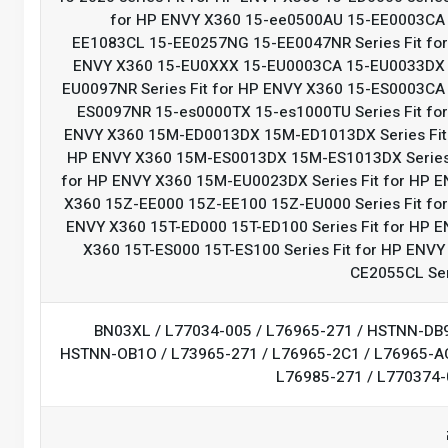
for HP ENVY X360 15-ee0500AU 15-EE0003CA
EE1083CL 15-EE0257NG 15-EE0047NR Series Fit fo
ENVY X360 15-EU0XXX 15-EU0003CA 15-EU0033DX 
EU0097NR Series Fit for HP ENVY X360 15-ES0003CA
ES0097NR 15-es0000TX 15-es1000TU Series Fit fo
ENVY X360 15M-ED0013DX 15M-ED1013DX Series Fit
HP ENVY X360 15M-ES0013DX 15M-ES1013DX Series
for HP ENVY X360 15M-EU0023DX Series Fit for HP 
X360 15Z-EE000 15Z-EE100 15Z-EU000 Series Fit fo
ENVY X360 15T-ED000 15T-ED100 Series Fit for HP 
X360 15T-ES000 15T-ES100 Series Fit for HP ENVY
CE2055CL Se
BN03XL / L77034-005 / L76965-271 / HSTNN-DB
HSTNN-OB1O / L73965-271 / L76965-2C1 / L76965-A
L76985-271 / L770374