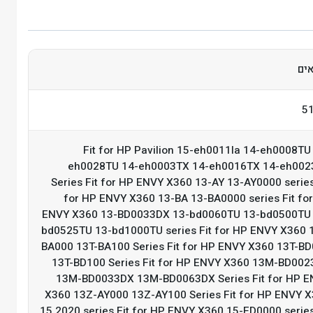
5
Fit for HP Pavilion 15-eh0011la 14-eh0008TU
eh0028TU 14-eh0003TX 14-eh0016TX 14-eh002
Series Fit for HP ENVY X360 13-AY 13-AY0000 series
for HP ENVY X360 13-BA 13-BA0000 series Fit fo
ENVY X360 13-BD0033DX 13-bd0060TU 13-bd0500TU 
bd0525TU 13-bd1000TU series Fit for HP ENVY X360 
BA000 13T-BA100 Series Fit for HP ENVY X360 13T-B
13T-BD100 Series Fit for HP ENVY X360 13M-BD00
13M-BD0033DX 13M-BD0063DX Series Fit for HP 
X360 13Z-AY000 13Z-AY100 Series Fit for HP ENVY 
15 2020 series Fit for HP ENVY X360 15-ED0000 series