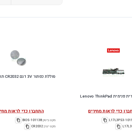
סוללת כפתור 3V דגם CR2032 תוצרת GP
סוללה מקורית פנימית Lenovo ThinkPad
ברו כדי לראות מחירים
התחברו כדי לראות מחיר
101103-L
מקט ביטק:
101138-BIOS
L17L3
מקט יצרן:
CR2032