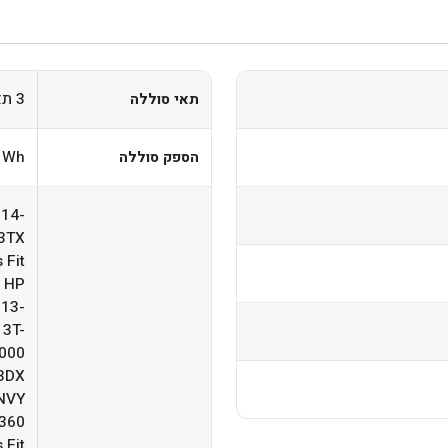
3 תאים
תאי סוללה
1Wh
הספק סוללה
 14-
3TX
 Fit
r HP
13-
13T-
D000
23DX
ENVY
X360
 Fit