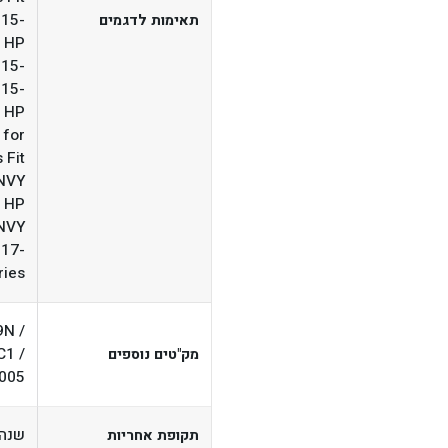
 15-
תאימות לדגמים
r HP
15-
 15-
r HP
 for
 Fit
ENVY
r HP
ENVY
 17-
ries
9N /
C1 /
מק"טים נוספים
-005
שנה
תקופת אחריות