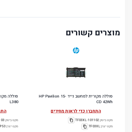
מוצרים קשורים
סוללה מקורית למחשב נייד HP Pavilion 15-
L380
CD 42Wh
התחברו כדי לראות מחירים
התח
מקט ביטק:
101102-TF03XL
מקט ביטק:
17L3P53
מקט יצרן:
TF03XL
מקט יצרן:
P53