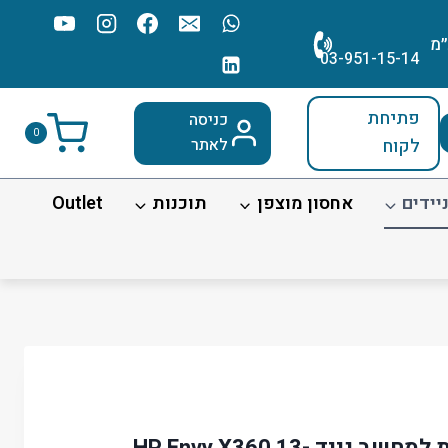
׳מ
03-951-15-14
פתיחת
כניסה
0
לקוח
לאתר
יידים
אחסון מוצפן
תוכנות
Outlet
סוללה מקורית פנימית למחשב נייד HP Envy X360 13-