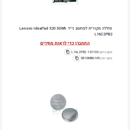
סוללה מקורית למחשב נייד Lenovo IdeaPad 320 30Wh
L16C2PB2
התחברו כדי לראות מחירים
מקט ביטק:
101103-L16L2PB2
מקט יצרן:
5B10M86149