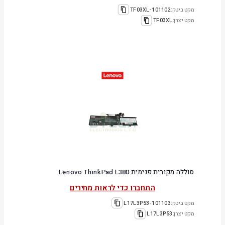
מקט ביטק:
101102-TF03XL
מקט יצרן:
TF03XL
סוללה מקורית פנימית Lenovo ThinkPad L380
התחברו כדי לראות מחירים
מקט ביטק:
101103-L17L3P53
מקט יצרן:
L17L3P53