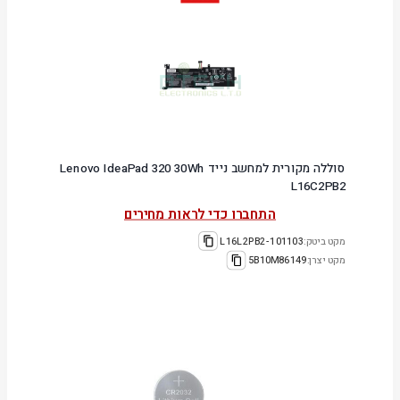
סוללה מקורית למחשב נייד Lenovo IdeaPad 320 30Wh
L16C2PB2
התחברו כדי לראות מחירים
מקט ביטק:
101103-L16L2PB2
מקט יצרן:
5B10M86149