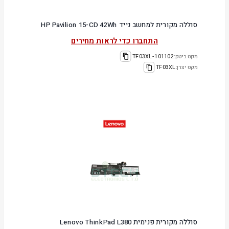
סוללה מקורית למחשב נייד HP Pavilion 15-CD 42Wh
התחברו כדי לראות מחירים
מקט ביטק:
101102-TF03XL
מקט יצרן:
TF03XL
סוללה מקורית פנימית Lenovo ThinkPad L380