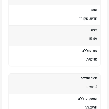
מצב
חדש, מקורי
וולט
15.4V
סוג סוללה
פנימית
תאי סוללה
4 תאים
הספק סוללה
53.2Wh