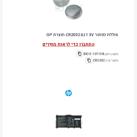
סוללת כפתור 3V דגם CR2032 תוצרת GP
התחברו כדי לראות מחירים
מקט ביטק:
101138-BIOS
מקט יצרן:
CR2032