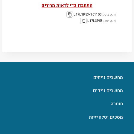
התחברו כדי לראות מחירים
מקט ביטק:
101103-L17L3P53
מקט יצרן:
L17L3P53
מחשבים נייחים
מחשבים ניידים
חומרה
מסכים וטלוויזיות