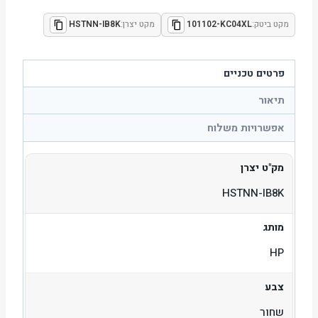
מקט ביטק:
101102-KC04XL
מקט יצרן:
HSTNN-IB8K
פרטים טכניים
תיאור
אפשרויות משלוח
מק"ט יצרן
HSTNN-IB8K
מותג
HP
צבע
שחור