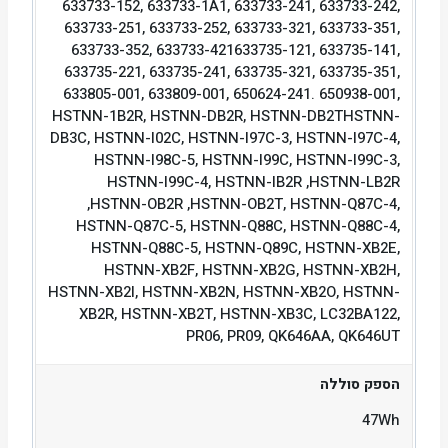
633733-152, 633733-1A1, 633733-241, 633733-242,
633733-251, 633733-252, 633733-321, 633733-351,
633733-352, 633733-421633735-121, 633735-141,
633735-221, 633735-241, 633735-321, 633735-351,
633805-001, 633809-001, 650624-241. 650938-001,
HSTNN-1B2R, HSTNN-DB2R, HSTNN-DB2THSTNN-
DB3C, HSTNN-I02C, HSTNN-I97C-3, HSTNN-I97C-4,
HSTNN-I98C-5, HSTNN-I99C, HSTNN-I99C-3,
HSTNN-I99C-4, HSTNN-IB2R ,HSTNN-LB2R
,HSTNN-OB2R ,HSTNN-OB2T, HSTNN-Q87C-4,
HSTNN-Q87C-5, HSTNN-Q88C, HSTNN-Q88C-4,
HSTNN-Q88C-5, HSTNN-Q89C, HSTNN-XB2E,
HSTNN-XB2F, HSTNN-XB2G, HSTNN-XB2H,
HSTNN-XB2I, HSTNN-XB2N, HSTNN-XB2O, HSTNN-
XB2R, HSTNN-XB2T, HSTNN-XB3C, LC32BA122,
PR06, PR09, QK646AA, QK646UT
הספק סוללה
47Wh