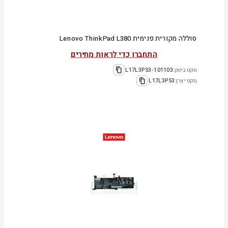
סוללה מקורית פנימית Lenovo ThinkPad L380
התחברו כדי לראות מחירים
מקט ביטק:
101103-L17L3P53
מקט יצרן:
L17L3P53