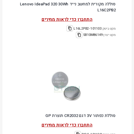
סוללה מקורית למחשב נייד Lenovo IdeaPad 320 30Wh
L16C2PB2
התחברו כדי לראות מחירים
מקט ביטק:
101103-L16L2PB2
מקט יצרן:
5B10M86149
סוללת כפתור 3V דגם CR2032 תוצרת GP
התחברו כדי לראות מחירים