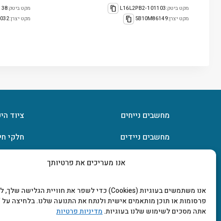
מקט ביטק:
101103-L16L2PB2
מקט ביטק:
-BIOS
מקט יצרן:
5B10M86149
מקט יצרן:
032
מחשבים נייחים
ציוד הי
מחשבים ניידים
חלקי חי
חומרה
אחסון מ
אנו מעריכים את פרטיותך
מסכים וטלוויזיות
תוכנות
אנו משתמשים בעוגיות (Cookies) כדי לשפר את חוויית הגלישה שלך
פרסומות או תוכן מותאמים אישית ולנתח את התנועה שלנו. בלחיצה על "
אתה מסכים לשימוש שלנו בעוגיות.
מדיניות פרטיות