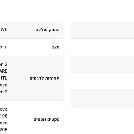
5Wh
הספק סוללה
חדש,
מצב
en 2
 ARE
 ITL
תאימות לדגמים
ovo
en 2
ovo
198
מקטים נוספים
ovo
208