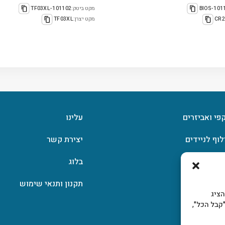
101138
מקט ביטק:
101102-TF03XL
CR2
מקט יצרן:
TF03XL
קפי ואביזרים
עלינו
לוף לניידים
יצירת קשר
וצפן
בלוג
תקנון ותנאי שימוש
, להציג
קבל הכל",