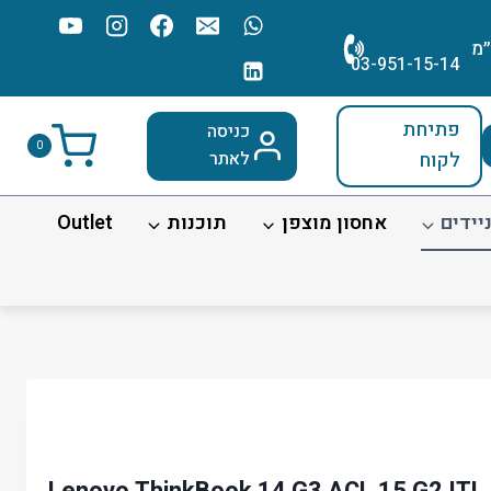
׳מ
03-951-15-14
פתיחת
כניסה
0
לקוח
לאתר
יידים
אחסון מוצפן
תוכנות
Outlet