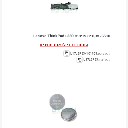
סוללה מקורית פנימית Lenovo ThinkPad L380
התחברו כדי לראות מחירים
מקט ביטק:
101103-L17L3P53
מקט יצרן:
L17L3P53