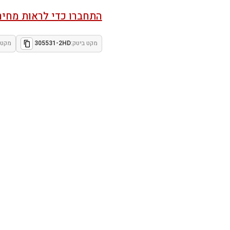
התחברו כדי לראות מחיר
מקט ביטק:
305531-2HD
מקט י