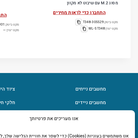
מסוג M.2 עם שיבוט לא מקוון
התחברו כדי לראות מחירים
התח
מקט ביטק:
305529-T348
מקט ביטק:
VD12.7
מקט יצרן:
WL-ST348
מקט יצרן:
—
מחשבים נייחים
ציוד הי
מחשבים ניידים
חלקי חי
חומרה
אחסון מ
אנו מעריכים את פרטיותך
מסכים וטלוויזיות
תוכנות
אנו משתמשים בעוגיות (Cookies) כדי לשפר את חוויית הגלישה שלך