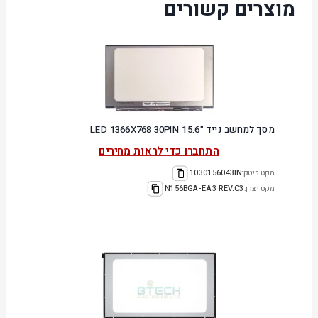
מוצרים קשורים
מסך למחשב נייד "15.6 LED 1366X768 30PIN
התחברו כדי לראות מחירים
מקט ביטק:
1030156043IN
מקט יצרן:
N156BGA-EA3 REV.C3