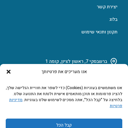
יצירת קשר
בלוג
תקנון ותנאי שימוש
ברשבסקי 7, ראשון לציון, קומה 1
אנו מעריכים את פרטיותך
03-951-15-14
אנו משתמשים בעוגיות (Cookies) כדי לשפר את חוויית הגלישה שלך,
marketing@b-tech.co.il
להציג פרסומות או תוכן מותאמים אישית ולנתח את התנועה שלנו.
בלחיצה על "קבל הכל", אתה מסכים לשימוש שלנו בעוגיות.
מדיניות
פרטיות
משרדים ומכירות: א’ עד ה’ 9:00-17:00
קבל הכל