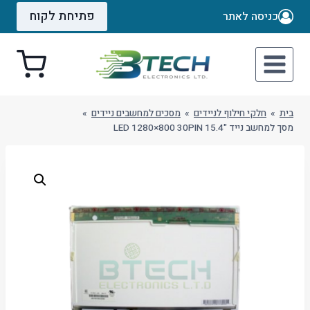
Ski
פתיחת לקוח
כניסה לאתר
t
conten
בית
»
חלקי חילוף לניידים
»
מסכים למחשבים ניידים
»
מסך למחשב נייד "15.4 LED 1280×800 30PIN