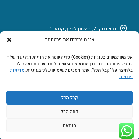
ברשבסקי 7, ראשון לציון, קומה 1
אנו מעריכים את פרטיותך
03-951-15-14
אנו משתמשים בעוגיות (Cookies) כדי לשפר את חוויית הגלישה שלך,
marketing@b-tech.co.il
להציג פרסומות או תוכן מותאמים אישית ולנתח את התנועה שלנו.
בלחיצה על "קבל הכל", אתה מסכים לשימוש שלנו בעוגיות.
מדיניות
פרטיות
משרדים ומכירות: א’ עד ה’ 9:00-17:00
קבל הכל
דחה הכל
מותאם
2026 © כל הזכויות שמורות ביטק אלקטרוניקה בע"מ