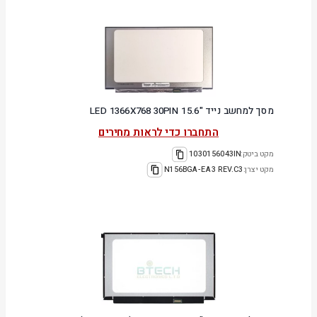
מסך למחשב נייד "15.6 LED 1366X768 30PIN
התחברו כדי לראות מחירים
מקט ביטק:
1030156043IN
מקט יצרן:
N156BGA-EA3 REV.C3