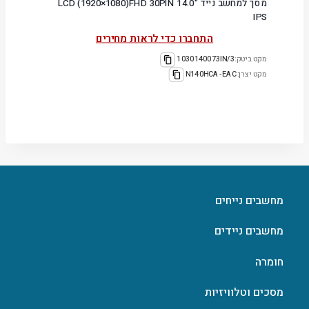
מסך למחשב נייד "14.0 LCD (1920×1080)FHD 30PIN
IPS
התחברו כדי לראות מחירים
מקט ביטק:
1030140073IN/3
מקט יצרן:
N140HCA-EAC
מחשבים נייחים
מחשבים ניידים
חומרה
מסכים וטלוויזיות