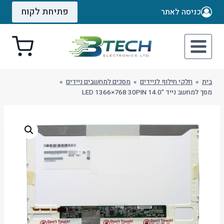
Ski
פתיחת לקוח
כניסה לאתר
t
conten
בית
»
חלקי חילוף לניידים
»
מסכים למחשבים ניידים
»
מסך למחשב נייד "14.0 LED 1366×768 30PIN