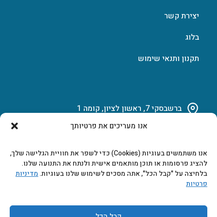
יצירת קשר
בלוג
תקנון ותנאי שימוש
ברשבסקי 7, ראשון לציון, קומה 1
אנו מעריכים את פרטיותך
03-951-15-14
אנו משתמשים בעוגיות (Cookies) כדי לשפר את חוויית הגלישה שלך,
marketing@b-tech.co.il
להציג פרסומות או תוכן מותאמים אישית ולנתח את התנועה שלנו.
בלחיצה על "קבל הכל", אתה מסכים לשימוש שלנו בעוגיות.
מדיניות
פרטיות
משרדים ומכירות: א’ עד ה’ 9:00-17:00
קבל הכל