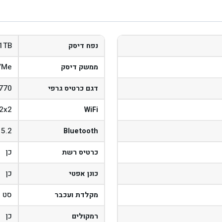
1TB
נפח דיסק
VMe
ממשק דיסק
 770
דגם כרטיס גרפי
 2x2
WiFi
 5.2
Bluetooth
כן
כרטיס רשת
כן
כונן אפטי
סט ח
מקלדת ועכבר
כן
רמקולים