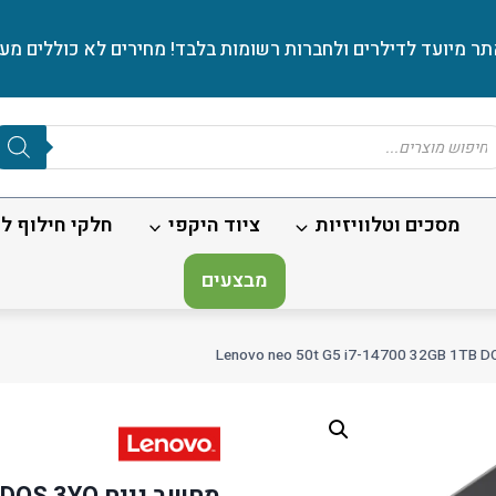
ר מיועד לדילרים ולחברות רשומות בלבד! מחירים לא כוללים מע׳
Produc
sear
מסכים וטלוויזיות
ציוד היקפי
חלקי חילוף לנ
מבצעים
מחשב נייח Lenovo neo 50t G5 i7-14700 32GB 1TB DOS 3YO