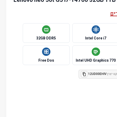
ים
32GB DDR5
Intel Core i7
Free Dos
Intel UHD Graphics 770
ט יצרן:
12UD00EHIV