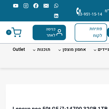
׳מ
03-951-15-14
פתיחת
כניסה
0
לקוח
לאתר
יידים
אחסון מוצפן
תוכנות
Outlet