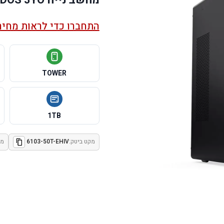
התחברו כדי לראות מחיר
TOWER
1TB
מקט ביטק:
6103-50T-EHIV
מק