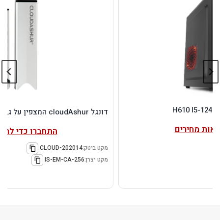
דונגל cloudAshur המצפין על גבי ענן
התחברו כדי לראות מחירים
מקט ביטק:
202014-CLOUD
מקט יצרן:
IS-EM-CA-256