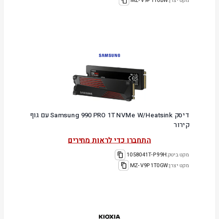
מקט יצרן:
MZ-V9P1T0BW
דיסק Samsung 990 PRO 1T NVMe W/Heatsink עם גוף
קירור
התחברו כדי לראות מחירים
מקט ביטק:
1058041T-P99H
מקט יצרן:
MZ-V9P1T0GW