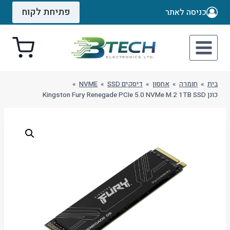
Ski
פתיחת לקוח
כניסה לאתר
t
conten
בית
»
חומרה
»
אחסון
»
דיסקים SSD
»
NVME
»
כונן Kingston Fury Renegade PCIe 5.0 NVMe M.2 1TB SSD