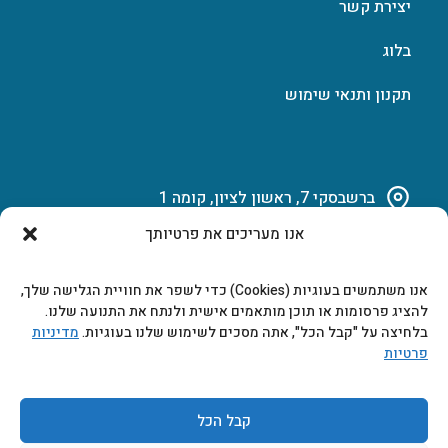
יצירת קשר
בלוג
תקנון ותנאי שימוש
ברשבסקי 7, ראשון לציון, קומה 1
אנו מעריכים את פרטיותך
03-951-15-14
אנו משתמשים בעוגיות (Cookies) כדי לשפר את חוויית הגלישה שלך,
marketing@b-tech.co.il
להציג פרסומות או תוכן מותאמים אישית ולנתח את התנועה שלנו.
בלחיצה על "קבל הכל", אתה מסכים לשימוש שלנו בעוגיות.
מדיניות
פרטיות
משרדים ומכירות: א’ עד ה’ 9:00-17:00
קבל הכל