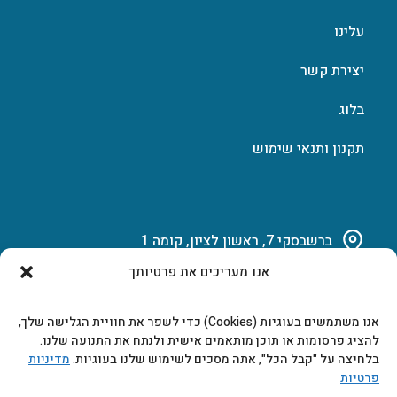
עלינו
יצירת קשר
בלוג
תקנון ותנאי שימוש
ברשבסקי 7, ראשון לציון, קומה 1
אנו מעריכים את פרטיותך
03-951-15-14
אנו משתמשים בעוגיות (Cookies) כדי לשפר את חוויית הגלישה שלך,
marketing@b-tech.co.il
להציג פרסומות או תוכן מותאמים אישית ולנתח את התנועה שלנו.
בלחיצה על "קבל הכל", אתה מסכים לשימוש שלנו בעוגיות.
מדיניות
פרטיות
משרדים ומכירות: א’ עד ה’ 9:00-17:00