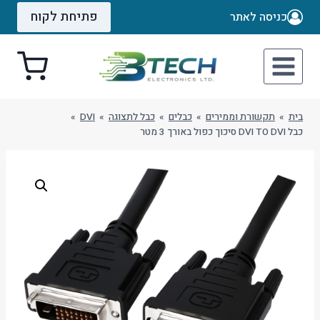
Ski
פתיחת לקוח
כניסה לאתר
t
conten
בית
»
תקשורת וממירים
»
כבלים
»
כבל לתצוגה
»
DVI
»
כבל DVI TO DVI סיכוך כפול באורך 3 מטר