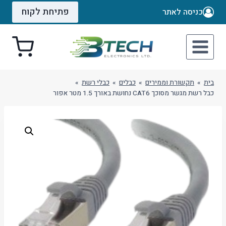
Ski
פתיחת לקוח
כניסה לאתר
t
conten
בית
»
תקשורת וממירים
»
כבלים
»
כבלי רשת
»
כבל רשת מגשר מסוכך CAT6 נחושת באורך 1.5 מטר אפור