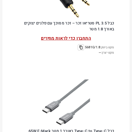
כבל PL 3.5 סטריאו זכר – זכר מסוכך עם פלגים יצוקים
באורך 1.8 מטר
התחברו כדי לראות מחירים
מקט ביטק:
5681G/1.8
מקט יצרן:
—
כבל Type-C to Type-C באורך 1 מטר 65W E-Mark