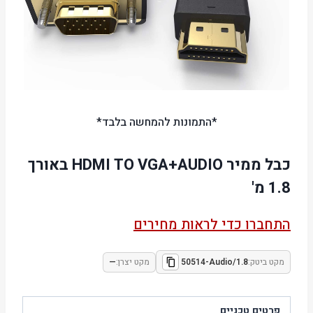
*התמונות להמחשה בלבד*
כבל ממיר HDMI TO VGA+AUDIO באורך
1.8 מ'
התחברו כדי לראות מחירים
מקט ביטק:
50514-Audio/1.8
מקט יצרן:
—
פרטים טכניים