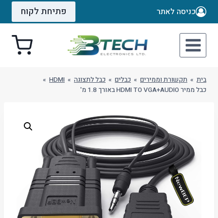
Ski
פתיחת לקוח
כניסה לאתר
t
conten
בית
»
תקשורת וממירים
»
כבלים
»
כבל לתצוגה
»
HDMI
»
כבל ממיר HDMI TO VGA+AUDIO באורך 1.8 מ'