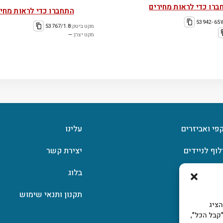
ברו כדי לראות מחירים
התחברו כדי לראות מחיר
53942-65
מקט ביטק:
53767/1.8
מקט יצרן:
—
קפי ואביזרים
עלינו
לוף לניידים
יצירת קשר
וצפן
בלוג
תקנון ותנאי שימוש
, להציג
קבל הכל",