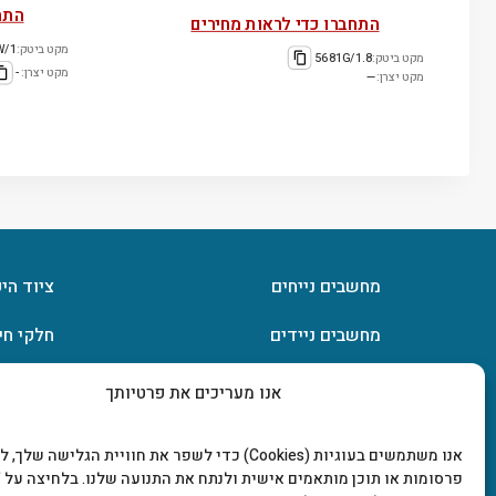
התח
התחברו כדי לראות מחירים
מקט ביטק:
W/1
מקט ביטק:
5681G/1.8
מקט יצרן:
-
מקט יצרן:
—
מחשבים נייחים
ציוד הי
מחשבים ניידים
חלקי חי
חומרה
אחסון מ
אנו מעריכים את פרטיותך
מסכים וטלוויזיות
תוכנות
אנו משתמשים בעוגיות (Cookies) כדי לשפר את חוויית הגלישה שלך
פרסומות או תוכן מותאמים אישית ולנתח את התנועה שלנו. בלחיצה על "