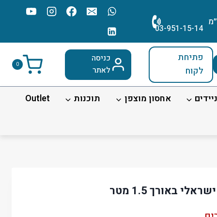
׳מ
03-951-15-14
פתיחת
כניסה
0
לקוח
לאתר
יידים
אחסון מוצפן
תוכנות
Outlet
לי באורך 1.5 מטר
ים