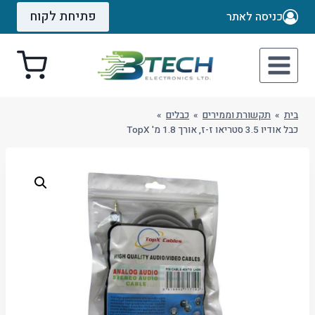
Ski
פתיחת לקוח
כניסה לאתר
t
conten
בית
»
תקשורת וממירים
»
כבלים
»
כבל אודיו 3.5 סטריאו ז-ז, אורך 1.8 מ' TopX