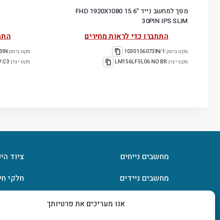
מסך למחשב נייד "15.6 FHD 1920X1080
30PIN IPS SLIM
התחברו כדי לראות מחירים
התח
מקט ביטק:
1030156073IN/1
מקט ביטק:
3IN
מקט יצרן:
LM156LF5L06 NO BR
מקט יצרן:
V.C3
מחשבים נייחים
ציוד הי
מחשבים ניידים
חלקי חי
חומרה
אחסון מ
אנו מעריכים את פרטיותך