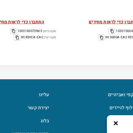
ברו כדי לראות מחירים
התחברו כדי לראות מחיר
103015604
מקט ביטק:
1030140073IN/3
N156BGA-EA3 RE
מקט יצרן:
N140HCA-EAC
קפי ואביזרים
עלינו
לוף לניידים
יצירת קשר
וצפן
בלוג