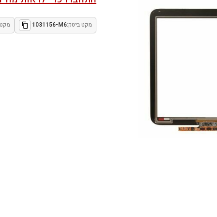
מקט ביטק:
1031156-M6
מקט 