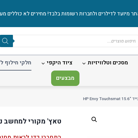
ר מיועד לדילרים ולחברות רשומות בלבד! מחירים לא כוללים מע׳
Produc
sear
מסכים וטלוויזיות
ציוד היקפי
חלקי חילוף לנ
מבצעים
HP Envy 
טאץ' מקורי למחשב נייד "15.6 Touchsmat
התחברו כדי לראות מחיר