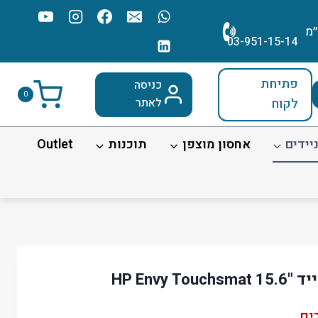
׳מ
03-951-15-14
פתיחת
כניסה
0
לקוח
לאתר
יידים
אחסון מוצפן
תוכנות
Outlet
HP Envy 
ים