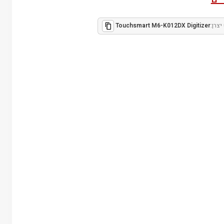
יצרן:
Touchsmart M6-K012DX Digitizer