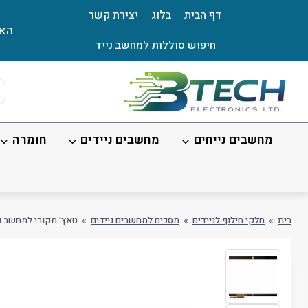
Ski
דף הבית
בלוג
יצירת קשר
t
האת
conten
חיפוש סוללות למחשב נייד
ts
ch
מחשבים נייחים
מחשבים ניידים
חומרה
בית
»
חלקי חילוף לניידים
»
מסכים למחשבים ניידים
»
טאץ' מקורי למחשב נייד "15.6 Touchsmat