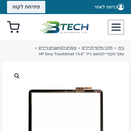
Ski
פתיחת לקוח
כניסה לאתר
t
conten
בית
»
חלקי חילוף לניידים
»
מסכים למחשבים ניידים
»
טאץ' מקורי למחשב נייד "15.6 HP Envy TouchSmat