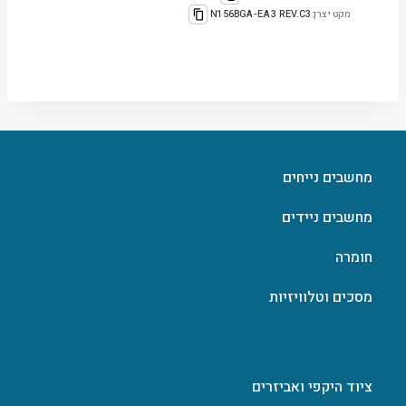
מקט יצרן:
N156BGA-EA3 REV.C3
מחשבים נייחים
מחשבים ניידים
חומרה
מסכים וטלוויזיות
ציוד היקפי ואביזרים