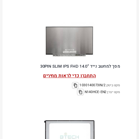
מסך למחשב נייד "14.0 30PIN SLIM IPS FHD
התחברו כדי לראות מחירים
מקט ביטק:
1030140073IN/2
מקט יצרן:
N140HCE-EN2