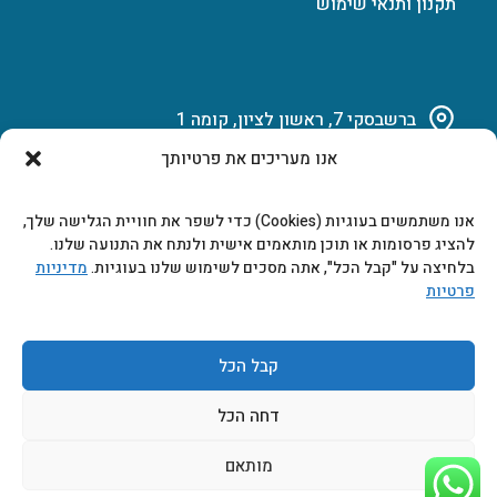
תקנון ותנאי שימוש
ברשבסקי 7, ראשון לציון, קומה 1
אנו מעריכים את פרטיותך
03-951-15-14
אנו משתמשים בעוגיות (Cookies) כדי לשפר את חוויית הגלישה שלך,
marketing@b-tech.co.il
להציג פרסומות או תוכן מותאמים אישית ולנתח את התנועה שלנו.
בלחיצה על "קבל הכל", אתה מסכים לשימוש שלנו בעוגיות.
מדיניות
פרטיות
משרדים ומכירות: א’ עד ה’ 9:00-17:00
קבל הכל
דחה הכל
מותאם
2026 © כל הזכויות שמורות ביטק אלקטרוניקה בע"מ