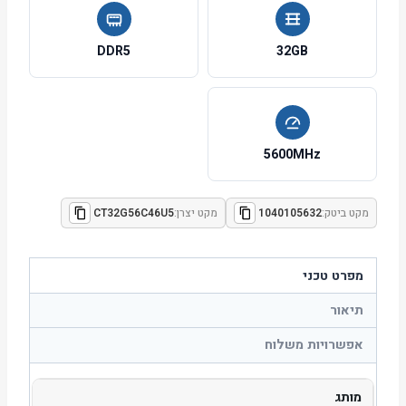
DDR5
32GB
5600MHz
מקט ביטק:
1040105632
מקט יצרן:
CT32G56C46U5
מפרט טכני
תיאור
אפשרויות משלוח
מותג