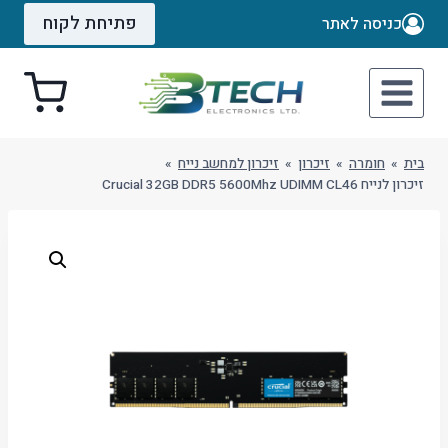
Ski
פתיחת לקוח
כניסה לאתר
t
conten
בית
»
חומרה
»
זיכרון
»
זיכרון למחשב נייח
»
זיכרון לנייח Crucial 32GB DDR5 5600Mhz UDIMM CL46