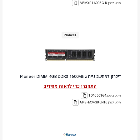
מקט יצרן:
MEMXP16008G-D
Pioneer
זיכרון למחשב נייח Pioneer DIMM 4GB DDR3 1600Mhz
התחברו כדי לראות מחירים
מקט ביטק:
104056164
מקט יצרן:
APS-M34GU0N16