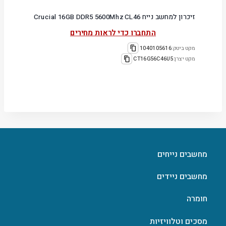
זיכרון למחשב נייח Crucial 16GB DDR5 5600Mhz CL46
התחברו כדי לראות מחירים
מקט ביטק:
1040105616
מקט יצרן:
CT16G56C46U5
מחשבים נייחים
מחשבים ניידים
חומרה
מסכים וטלוויזיות