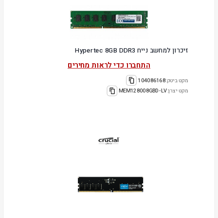
זיכרון למחשב נייח Hypertec 8GB DDR3
התחברו כדי לראות מחירים
מקט ביטק:
104086168
מקט יצרן:
MEM128008GBD-LV