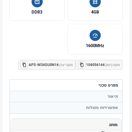
DDR3
4GB
1600MHz
מקט ביטק:
104056164
מקט יצרן:
APS-M34GU0N16
מפרט טכני
תיאור
אפשרויות משלוח
מותג