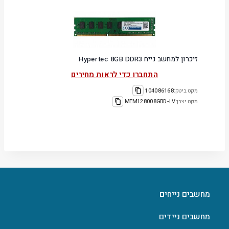
זיכרון למחשב נייח Hypertec 8GB DDR3
התחברו כדי לראות מחירים
מקט ביטק:
104086168
מקט יצרן:
MEM128008GBD-LV
מחשבים נייחים
מחשבים ניידים