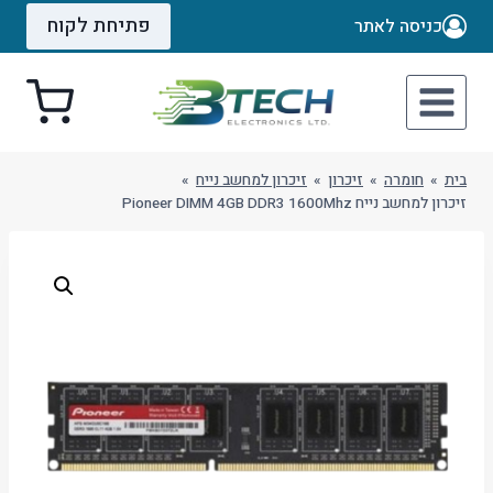
Ski
פתיחת לקוח
כניסה לאתר
t
conten
בית
»
חומרה
»
זיכרון
»
זיכרון למחשב נייח
»
זיכרון למחשב נייח Pioneer DIMM 4GB DDR3 1600Mhz