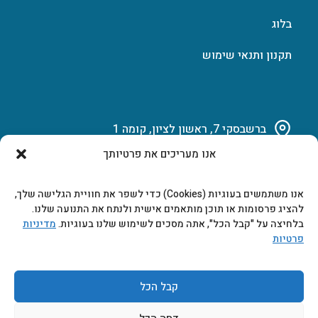
בלוג
תקנון ותנאי שימוש
ברשבסקי 7, ראשון לציון, קומה 1
אנו מעריכים את פרטיותך
03-951-15-14
אנו משתמשים בעוגיות (Cookies) כדי לשפר את חוויית הגלישה שלך,
marketing@b-tech.co.il
להציג פרסומות או תוכן מותאמים אישית ולנתח את התנועה שלנו.
בלחיצה על "קבל הכל", אתה מסכים לשימוש שלנו בעוגיות.
מדיניות
פרטיות
משרדים ומכירות: א’ עד ה’ 9:00-17:00
קבל הכל