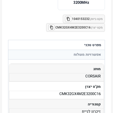
3200MHz
מקט ביטק:
1040153232
מקט יצרן:
CMK32GX4M2E3200C16
מפרט טכני
אפשרויות משלוח
מותג
CORSAIR
מק"ט יצרן
CMK32GX4M2E3200C16
קטגוריה
זיכרון לנייח