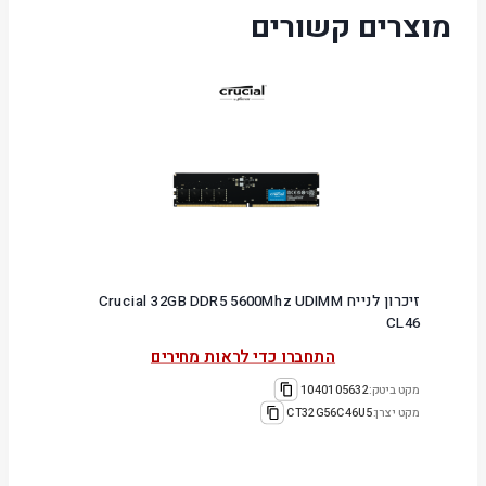
מוצרים קשורים
זיכרון לנייח Crucial 32GB DDR5 5600Mhz UDIMM
CL46
התחברו כדי לראות מחירים
מקט ביטק:
1040105632
מקט יצרן:
CT32G56C46U5