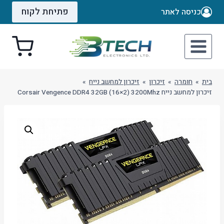
Ski
פתיחת לקוח
כניסה לאתר
t
conten
בית
»
חומרה
»
זיכרון
»
זיכרון למחשב נייח
»
זיכרון למחשב נייח Corsair Vengence DDR4 32GB (16×2) 3200Mhz