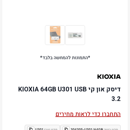
*התמונות להמחשה בלבד*
דיסק און קי KIOXIA 64GB U301 USB
3.2
התחברו כדי לראות מחירים
מקט ביטק:
304305-U301/64GB
מקט יצרן:
U301