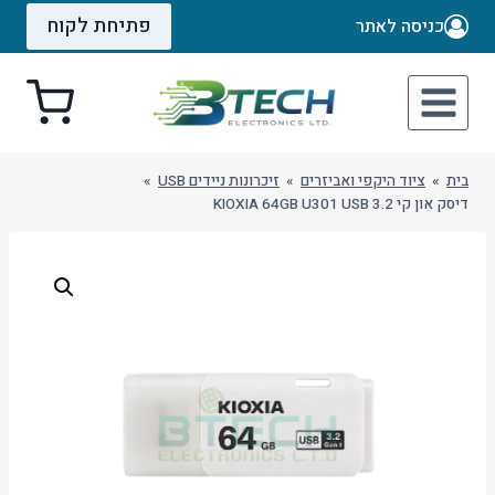
Ski
פתיחת לקוח
כניסה לאתר
t
conten
בית
»
ציוד היקפי ואביזרים
»
זיכרונות ניידים USB
»
דיסק און קי KIOXIA 64GB U301 USB 3.2