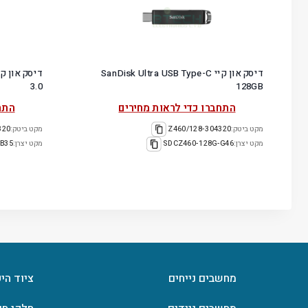
דיסק און קיי SanDisk Ultra USB Type-C
3.0
128GB
התחברו כדי לראות מחירים
התח
מקט ביטק:
304320-Z460/128
מקט ביטק:
Z50/16
מקט יצרן:
SDCZ460-128G-G46
מקט יצרן:
B35
מחשבים נייחים
ציוד הי