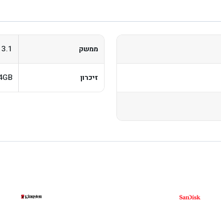
 3.1
ממשק
4GB
זיכרון