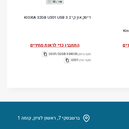
דיסק און קי KIOXIA 32GB U301 USB 3.2
King
ים
התחברו כדי לראות מחירים
מקט ביטק:
304305-U301/32GB
מקט יצרן:
U301
ברשבסקי 7, ראשון לציון, קומה 1