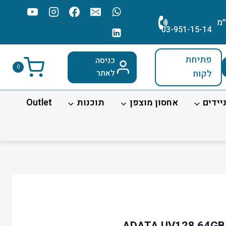
׳מ
03-951-15-14
פתיחת
כניסה
0
לקוח
לאתר
יידים
אחסון מוצפן
תוכנות
Outlet