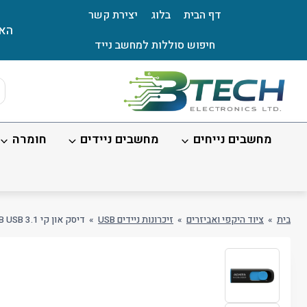
Ski
דף הבית
בלוג
יצירת קשר
t
האת
conten
חיפוש סוללות למחשב נייד
ts
ch
מחשבים נייחים
מחשבים ניידים
חומרה
בית
»
ציוד היקפי ואביזרים
»
זיכרונות ניידים USB
»
דיסק און קי ADATA UV128 64GB USB 3.1