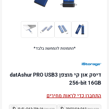
*התמונות להמחשה בלבד*
דיסק און קי מוצפן datAshur PRO USB3
256-bit 16GB
התחברו כדי לראות מחירים
מקט ביטק:
20431416-DA3
מקט יצרן:
IS-FL-DA3-256-16