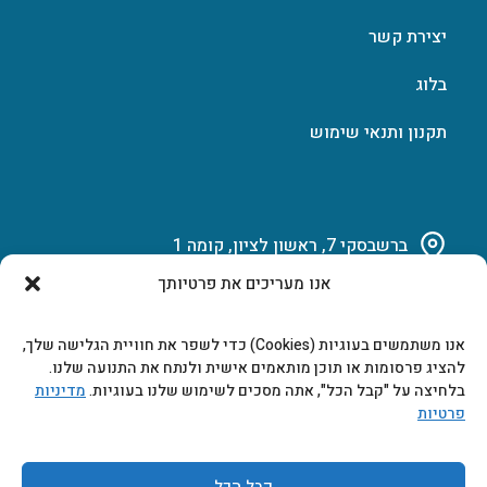
יצירת קשר
בלוג
תקנון ותנאי שימוש
ברשבסקי 7, ראשון לציון, קומה 1
אנו מעריכים את פרטיותך
03-951-15-14
אנו משתמשים בעוגיות (Cookies) כדי לשפר את חוויית הגלישה שלך,
marketing@b-tech.co.il
להציג פרסומות או תוכן מותאמים אישית ולנתח את התנועה שלנו.
בלחיצה על "קבל הכל", אתה מסכים לשימוש שלנו בעוגיות.
מדיניות
פרטיות
משרדים ומכירות: א’ עד ה’ 9:00-17:00
קבל הכל