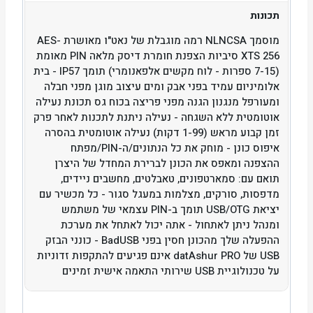
תכונות
מוסמך NLNCSA רמה מוגבלת של נאט"ו מאושרת AES-
XTS 256 סיביות הצפנת חומרת דיסק מלאה PIN מאומת
(7-15 ספרות - לוח מקשים אלפאנומרי) תומך IP57 - בית
אלומיניום עמיד בפני אבק ומים עיצוב מוגן מפני חבלה
ומעורפל מנגנון הגנה מפני פריצה בכוח גס תכונת נעילה
אוטומטית ללא השגחה - נעילה ניתנת לתכנות לאחר פרק
זמן קבוע מראש (1-99 דקות) נעילה אוטומטית בהסרה
איפוס כונן - מוחק את כל הנתונים/ה-PIN/מפתח
ההצפנה ומאפס את הכונן לברירת המחדל של היצרן
תואם עם: סמארטפונים, טאבלטים, מחשבים ניידים,
מדפסות, סורקים, מצלמות במעגל סגור - כל מכשיר עם
יציאת USB/OTG תומך ב-PIN עצמאי של משתמש
ומנהל ניתן לאתחול - אתה יכול לאתחל את מערכת
ההפעלה שלך מהכונן חסין בפני BadUSB - כונני הבזק
USB של datAshur PRO אינם פגיעים להתקפות זדוניות
על טכנולוגיית USB שירותי התאמה אישית זמינים