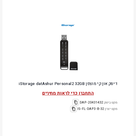
דיסק און קי מוצפן iStorage datAshur Personal2 32GB
התחברו כדי לראות מחירים
מקט ביטק:
20431432-DAP
מקט יצרן:
IS-FL-DAP3-B-32