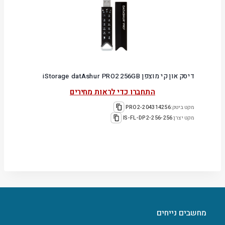
דיסק און קי מוצפן iStorage datAshur PRO2 256GB
התחברו כדי לראות מחירים
מקט ביטק:
204314256-PRO2
מקט יצרן:
IS-FL-DP2-256-256
מחשבים נייחים