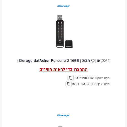
דיסק און קי מוצפן iStorage datAshur Personal2 16GB
התחברו כדי לראות מחירים
מקט ביטק:
20431416-DAP
מקט יצרן:
IS-FL-DAP3-B-16