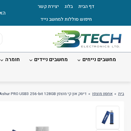
Ski
דף הבית
בלוג
יצירת קשר
t
האת
conten
חיפוש סוללות למחשב נייד
ts
ch
מחשבים נייחים
מחשבים ניידים
חומרה
בית
»
אחסון מוצפן
»
דיסק און קי מוצפן datAshur PRO USB3 256-bit 128GB