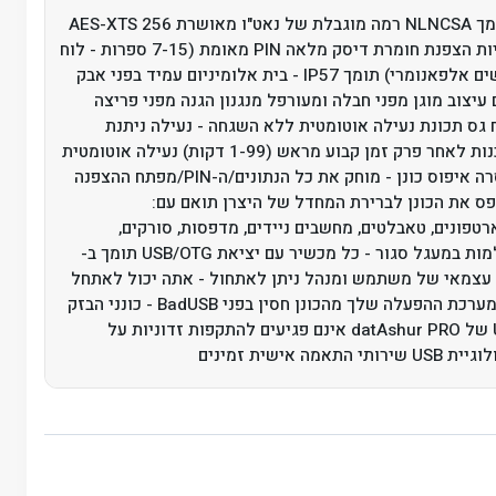
מוסמך NLNCSA רמה מוגבלת של נאט"ו מאושרת AES-XTS 256
סיביות הצפנת חומרת דיסק מלאה PIN מאומת (7-15 ספרות - לוח
מקשים אלפאנומרי) תומך IP57 - בית אלומיניום עמיד בפני אבק
 עיצוב מוגן מפני חבלה ומעורפל מנגנון הגנה מפני פריצה
 גס תכונת נעילה אוטומטית ללא השגחה - נעילה ניתנת
לתכנות לאחר פרק זמן קבוע מראש (1-99 דקות) נעילה אוטומטית
בהסרה איפוס כונן - מוחק את כל הנתונים/ה-PIN/מפתח ההצפנה
ס את הכונן לברירת המחדל של היצרן תואם עם:
טפונים, טאבלטים, מחשבים ניידים, מדפסות, סורקים,
מצלמות במעגל סגור - כל מכשיר עם יציאת USB/OTG תומך ב-
PIN עצמאי של משתמש ומנהל ניתן לאתחול - אתה יכול לאתחל
את מערכת ההפעלה שלך מהכונן חסין בפני BadUSB - כונני הבזק
USB של datAshur PRO אינם פגיעים להתקפות זדוניות על
 שירותי התאמה אישית זמינים