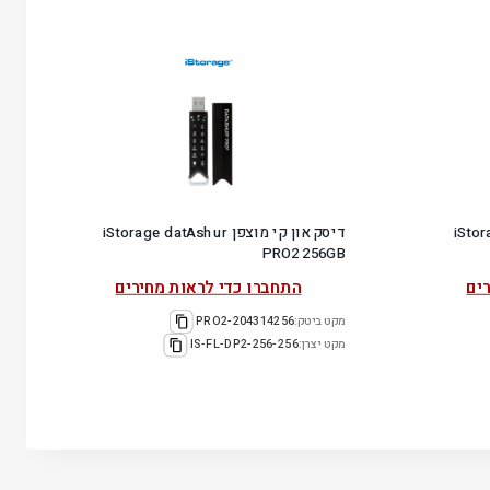
iStorage d
דיסק און קי מוצפן iStorage datAshur
PRO2 256GB
ים
התחברו כדי לראות מחירים
מקט ביטק:
204314256-PRO2
מקט יצרן:
IS-FL-DP2-256-256