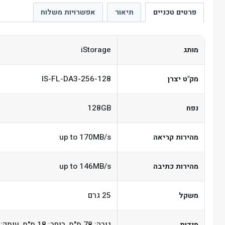
פרטים טכניים
תיאור
אפשרויות משלוח
iStorage
מותג
IS-FL-DA3-256-128
מק"ט יצרן
128GB
נפח
up to 170MB/s
מהירות קריאה
up to 146MB/s
מהירות כתיבה
25 גרם
משקל
גובה: 78 מ"מ, רוחב: 18 מ"מ, עומק: 8 מ"מ
מידות