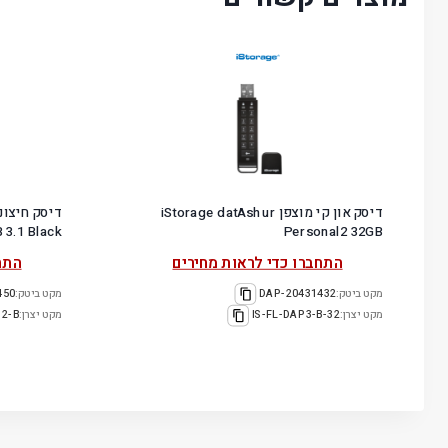
דיסק און קי מוצפן iStorage datAshur
 3.1 Black
Personal2 32GB
התחברו כדי לראות מחירים
התח
מקט ביטק:
20431432-DAP
מקט ביטק:
DA2-B
מקט יצרן:
IS-FL-DAP3-B-32
מקט יצרן:
12-B