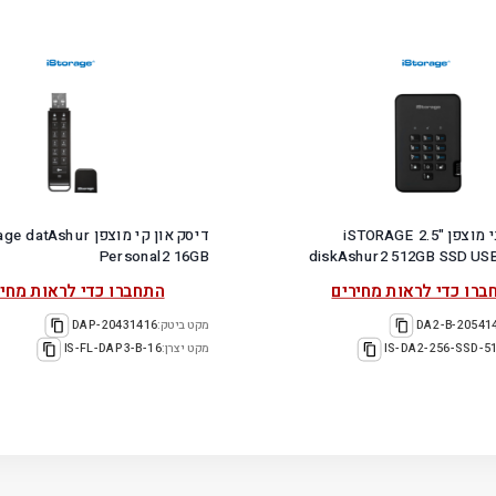
דיסק חיצוני מוצפן "2.5 iSTORAGE
דיסק און קי מוצפן atAshur
Personal2 16GB
diskAshur2 512GB SSD USB
ברו כדי לראות מחירים
התחברו כדי לראות מחיר
20541450-
מקט ביטק:
20431416-DAP
IS-DA2-256-SSD-5
מקט יצרן:
IS-FL-DAP3-B-16