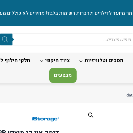
ר מיועד לדילרים ולחברות רשומות בלבד! מחירים לא כוללים מע׳
Produc
sear
מסכים וטלוויזיות
ציוד היקפי
חלקי חילוף לנ
מבצעים
דיסק און קי מוצפן datAshur PRO USB3 256-bit 128GB