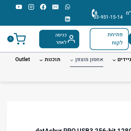
׳מ
03-951-15-14
פתיחת
כניסה
0
לקוח
לאתר
יידים
אחסון מוצפן
תוכנות
Outlet