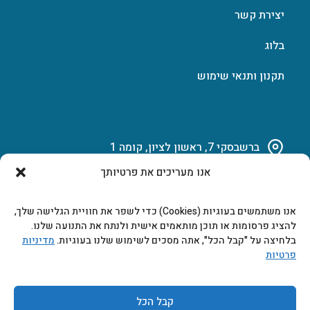
יצירת קשר
בלוג
תקנון ותנאי שימוש
ברשבסקי 7, ראשון לציון, קומה 1
אנו מעריכים את פרטיותך
03-951-15-14
אנו משתמשים בעוגיות (Cookies) כדי לשפר את חוויית הגלישה שלך,
marketing@b-tech.co.il
להציג פרסומות או תוכן מותאמים אישית ולנתח את התנועה שלנו.
בלחיצה על "קבל הכל", אתה מסכים לשימוש שלנו בעוגיות.
מדיניות
פרטיות
משרדים ומכירות: א’ עד ה’ 9:00-17:00
קבל הכל