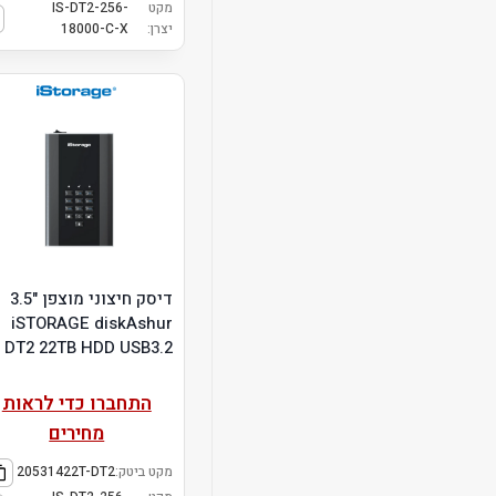
מקט
IS-DT2-256-
יצרן:
18000-C-X
דיסק חיצוני מוצפן "3.5
iSTORAGE diskAshur
DT2 22TB HDD USB3.2
התחברו כדי לראות
מחירים
מקט ביטק:
20531422T-DT2