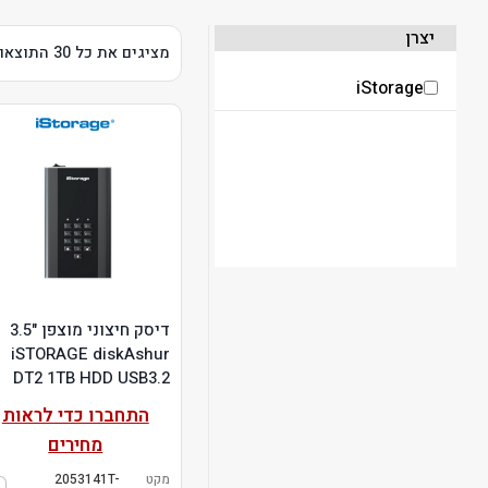
יצרן
מציגים את כל ⁦30⁩ התוצאות
iStorage
דיסק חיצוני מוצפן "3.5
iSTORAGE diskAshur
DT2 1TB HDD USB3.2
התחברו כדי לראות
מחירים
מקט
2053141T-