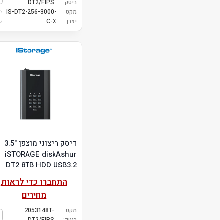
ביטק:
DT2/FIPS
מקט
IS-DT2-256-3000-
יצרן:
C-X
דיסק חיצוני מוצפן "3.5
iSTORAGE diskAshur
DT2 8TB HDD USB3.2
התחברו כדי לראות
מחירים
מקט
2053148T-
ביטק:
DT2/FIPS