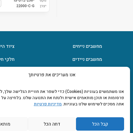
מקט
IS-DT2-256-
יצרן:
22000-C-G
מחשבים נייחים
ציוד הי
מחשבים ניידים
חלקי חי
חומרה
אחסון מ
אנו מעריכים את פרטיותך
מסכים וטלוויזיות
תוכנות
אנו משתמשים בעוגיות (Cookies) כדי לשפר את חוויית הגלישה שלך
פרסומות או תוכן מותאמים אישית ולנתח את התנועה שלנו. בלחיצה על "
אתה מסכים לשימוש שלנו בעוגיות.
מדיניות פרטיות
קבל הכל
דחה הכל
מותאם