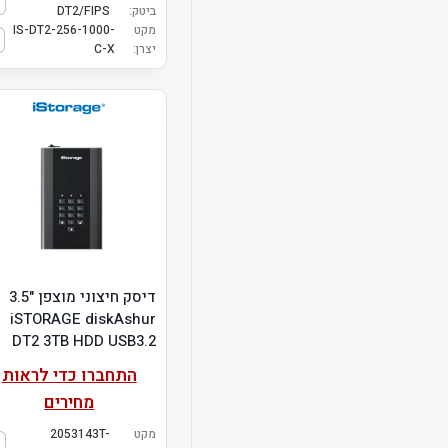
ביטק:
DT2/FIPS
מקט
IS-DT2-256-1000-
יצרן:
C-X
דיסק חיצוני מוצפן "3.5
iSTORAGE diskAshur
DT2 3TB HDD USB3.2
התחברו כדי לראות
מחירים
מקט
2053143T-