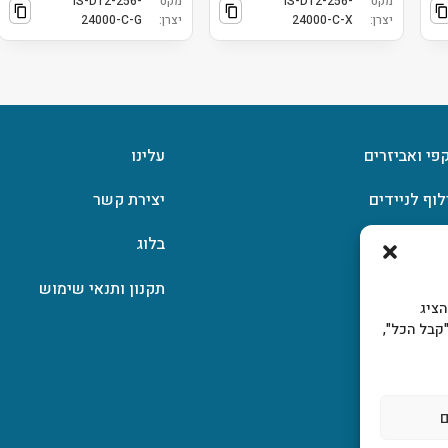
מקט
IS-DT2-256-
מקט
IS-DT2-256-
יצרן:
24000-C-X
יצרן:
24000-C-G
קפי ואביזרים
עלינו
לוף לניידים
יצירת קשר
וצפן
בלוג
תקנון ותנאי שימוש
, להציג
קבל הכל",