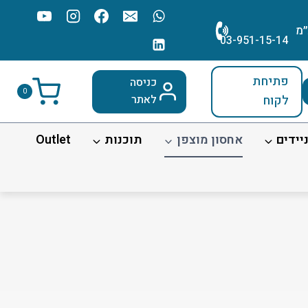
׳מ
03-951-15-14
פתיחת
כניסה
0
לקוח
לאתר
יידים
אחסון מוצפן
תוכנות
Outlet