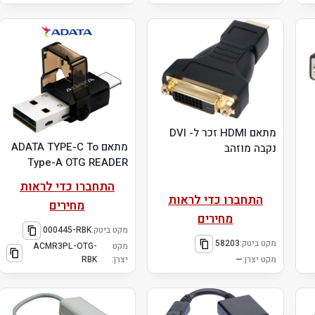
מתאם HDMI זכר ל- DVI
מתאם ADATA TYPE-C To
נקבה מוזהב
Type-A OTG READER
התחברו כדי לראות
התחברו כדי לראות
מחירים
מחירים
מקט ביטק:
000445-RBK
מקט ביטק:
58203
מקט
ACMR3PL-OTG-
מקט יצרן:
—
יצרן:
RBK