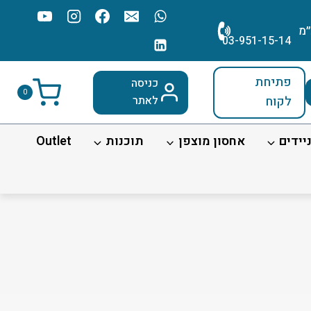
׳מ
03-951-15-14
פתיחת
כניסה
0
לקוח
לאתר
יידים
אחסון מוצפן
תוכנות
Outlet