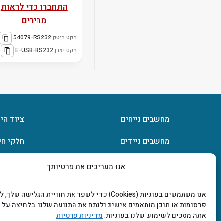
התחברו כדי לראות
מחירים
מקט ביטק:
54079-RS232
מקט יצרן:
E-USB-RS232
מחשבים נייחים
ציוד הי
מחשבים ניידים
חלקי חי
חומרה
אחסון מ
אנו מעריכים את פרטיותך
מסכים וטלוויזיות
תוכנות
אנו משתמשים בעוגיות (Cookies) כדי לשפר את חוויית הגלישה שלך
פרסומות או תוכן מותאמים אישית ולנתח את התנועה שלנו. בלחיצה על "
אתה מסכים לשימוש שלנו בעוגיות.
מדיניות פרטיות