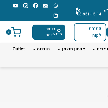
׳מ
03-951-15-14
פתיחת
כניסה
0
לקוח
לאתר
יידים
אחסון מוצפן
תוכנות
Outlet