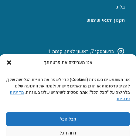
בלוג
תקנון ותנאי שימוש
ברשבסקי 7, ראשון לציון, קומה 1
אנו מעריכים את פרטיותך
03-951-15-14
אנו משתמשים בעוגיות (Cookies) כדי לשפר את חוויית הגלישה שלך,
marketing@b-tech.co.il
להציג פרסומות או תוכן מותאמים אישית ולנתח את התנועה שלנו.
בלחיצה על "קבל הכל", אתה מסכים לשימוש שלנו בעוגיות.
מדיניות
פרטיות
משרדים ומכירות: א’ עד ה’ 9:00-17:00
קבל הכל
דחה הכל