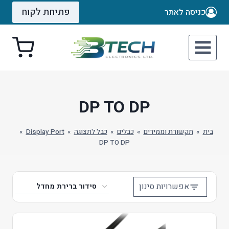
Ski
פתיחת לקוח
כניסה לאתר
t
conten
DP TO DP
בית
»
תקשורת וממירים
»
כבלים
»
כבל לתצוגה
»
Display Port
»
DP TO DP
אפשרויות סינון