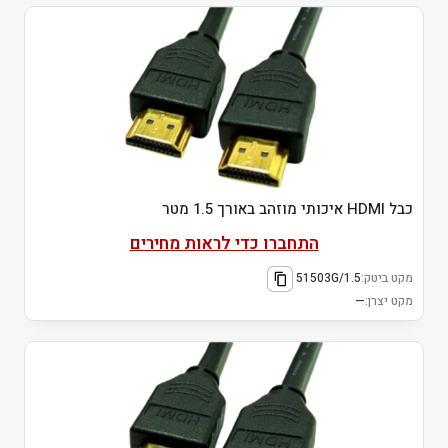
כבל HDMI איכותי מוזהב באורך 1.5 מטר
התחברו כדי לראות מחירים
מקט ביטק:
51503G/1.5
מקט יצרן:
—