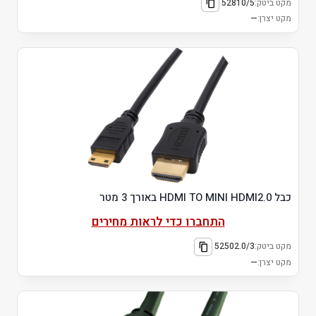
מקט ביטק:
52810/5
מקט יצרן:
—
כבל HDMI TO MINI HDMI2.0 באורך 3 מטר
התחברו כדי לראות מחירים
מקט ביטק:
52502.0/3
מקט יצרן:
—