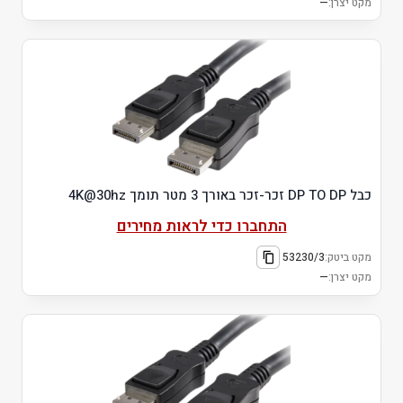
מקט יצרן:
—
כבל DP TO DP זכר-זכר באורך 3 מטר תומך 4K@30hz
התחברו כדי לראות מחירים
מקט ביטק:
53230/3
מקט יצרן:
—