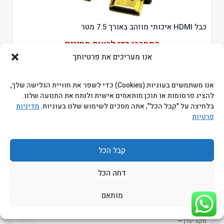
כבל HDMI איכותי מוזהב באורך 7.5 מטר
התחברו כדי לראות מחירים
אנו מעריכים את פרטיותך
מקט ביטק:
51503G/7.5
מקט יצרן:
—
אנו משתמשים בעוגיות (Cookies) כדי לשפר את חוויית הגלישה שלך,
להציג פרסומות או תוכן מותאמים אישית ולנתח את התנועה שלנו.
בלחיצה על "קבל הכל", אתה מסכים לשימוש שלנו בעוגיות.
מדיניות
פרטיות
קבל הכל
דחה הכל
כבל DP TO VGA באורך 1.8 מטר
התחברו כדי לראות מחירים
מותאם
מקט ביטק:
53236/1.8
מקט יצרן:
—