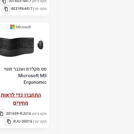
מקט ביטק:
301603-4417
מקט יצרן:
4X31R64417
סט מקלדת ועכבר חוטי
Microsoft MS
Ergonomic
התחברו כדי לראות
מחירים
מקט ביטק:
301609-RJU16
מקט יצרן:
RJU-00016