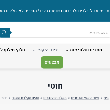
ר מיועד לדילרים ולחברות רשומות בלבד! מחירים לא כוללים מע׳
Produc
sear
מסכים וטלוויזיות
ציוד היקפי
חלקי חילוף לנ
מבצעים
חוטי
בית
»
ציוד היקפי ואביזרים
»
מקלדות ועכברים
»
סטים מקלדת ועכבר
»
חוטי