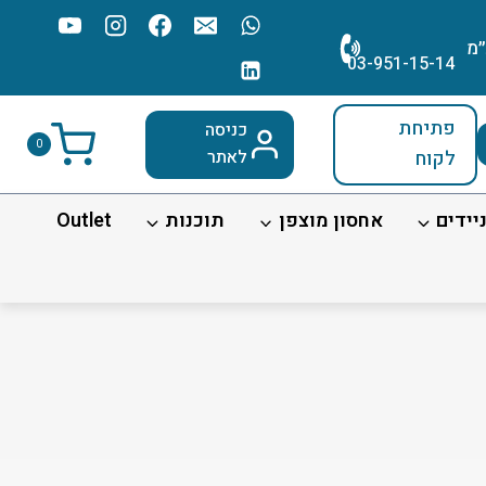
׳מ
03-951-15-14
פתיחת
כניסה
0
לקוח
לאתר
יידים
אחסון מוצפן
תוכנות
Outlet