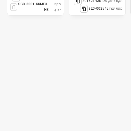
מקט ביטק:
301621-MK120
מקט
SGB-3001-KKMF3-
מקט יצרן:
920-002545
יצרן:
HE