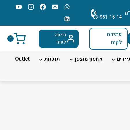
׳מ
03-951-15-14
פתיחת
כניסה
0
לקוח
לאתר
יידים
אחסון מוצפן
תוכנות
Outlet