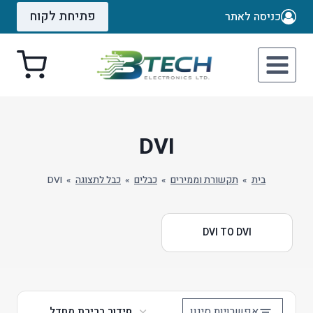
Ski
פתיחת לקוח
כניסה לאתר
t
conten
DVI
בית
»
תקשורת וממירים
»
כבלים
»
כבל לתצוגה
»
DVI
DVI TO DVI
אפשרויות סינון