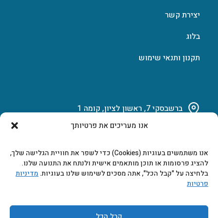
יצירת קשר
בלוג
תקנון ותנאי שימוש
ברשבסקי 7, ראשון לציון, קומה 1
אנו מעריכים את פרטיותך
03-951-15-14
אנו משתמשים בעוגיות (Cookies) כדי לשפר את חוויית הגלישה שלך,
marketing@b-tech.co.il
להציג פרסומות או תוכן מותאמים אישית ולנתח את התנועה שלנו.
בלחיצה על "קבל הכל", אתה מסכים לשימוש שלנו בעוגיות.
מדיניות
פרטיות
משרדים ומכירות: א’ עד ה’ 9:00-17:00
קבל הכל