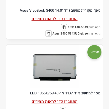
טאץ' מקורי למחשב נייד "14.0 Asus VivoBook S400
התחברו כדי לראות מחירים
מקט ביטק:
1031140-5343
מקט יצרן:
Asus S400 5343R Digitizer
מבצע!
מסך למחשב נייד "11.6 LED 1366X768 40PIN
התחברו כדי לראות מחירים