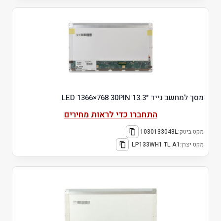
מסך למחשב נייד "13.3 LED 1366×768 30PIN
התחברו כדי לראות מחירים
מקט ביטק:
1030133043L
מקט יצרן:
LP133WH1 TL A1