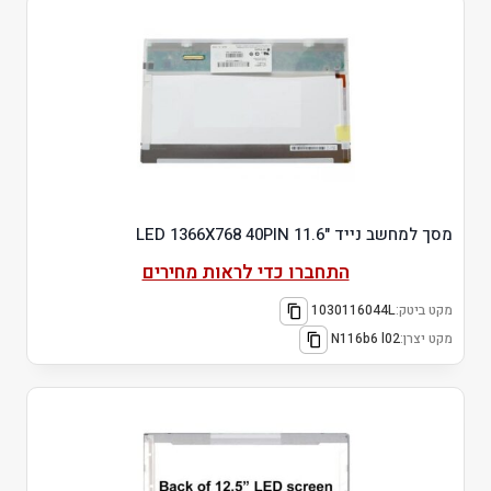
מסך למחשב נייד "11.6 LED 1366X768 40PIN
התחברו כדי לראות מחירים
מקט ביטק:
1030116044L
מקט יצרן:
N116b6 l02