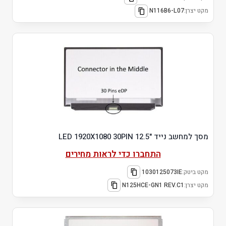
מקט יצרן:
N116B6-L07
מסך למחשב נייד "12.5 LED 1920X1080 30PIN
התחברו כדי לראות מחירים
מקט ביטק:
1030125073IE
מקט יצרן:
N125HCE-GN1 REV.C1