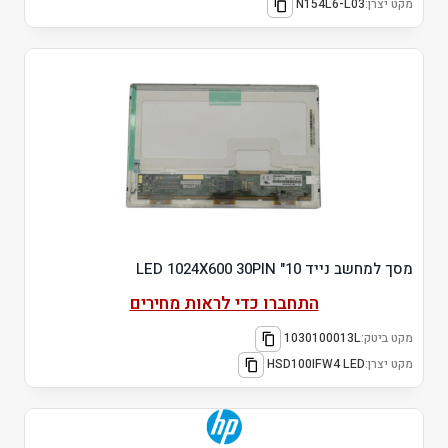
מקט יצרן:
N154L6-L03
מסך למחשב נייד 10" LED 1024X600 30PIN
התחברו כדי לראות מחירים
מקט ביטק:
1030100013L
מקט יצרן:
HSD100IFW4 LED